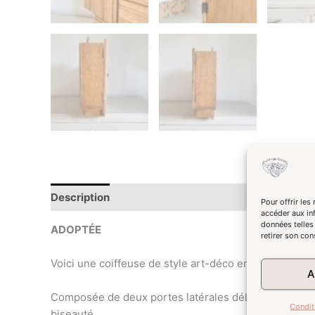
Description
Pour offrir les
accéder aux in
données telles
ADOPTÉE
retirer son con
Voici une coiffeuse de style art-déco en chêne massi
A
Composée de deux portes latérales délicatement sculpt
Condit
biseauté.