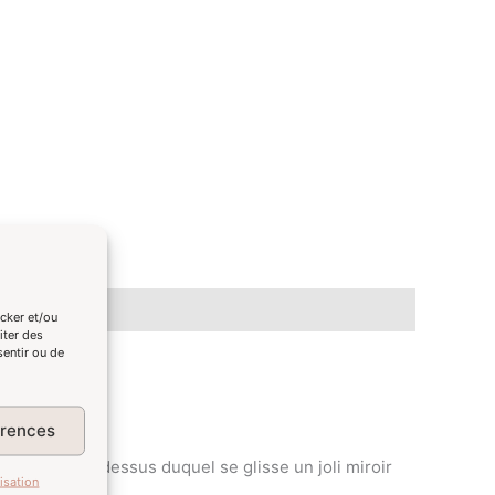
ocker et/ou
iter des
sentir ou de
érences
r central au-dessus duquel se glisse un joli miroir
isation