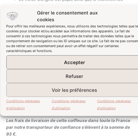
photographies ;
Gérer le consentement aux
La porte de droite sur le plateau du meuble est un peu
cookies
voilée (voir photographies) ;
Pour offrir les meilleures expériences, nous utilisons des technologies telles que l
Il existe une tâche sur le fond de l’espace de rangement
cookies pour stocker et/ou accéder aux informations des appareils. Le fait de
central (voir photographie) ;
consentir à ces technologies nous permettra de traiter des données telles que le
Il existe un léger relief sous le papier peint des
comportement de navigation ou les ID uniques sur ce site. Le fait de ne pas consen
ou de retirer son consentement peut avoir un effet négatif sur certaines
rangements du plateau du meuble, dû aux aspérités du
caractéristiques et fonctions.
fond d’origine (voir photographie).
Accepter
Dimensions
:
Refuser
Largeur 120,5 cm / profondeur 46,5 cm / hauteur
plateau 78 cm – hauteur miroir 126 cm.
Voir les préférences
Pour plus de renseignements ou de photographies, n’hésitez
Conditions générales
Conditions générales
Conditions générales
pas à nous contacter via la page « contact ».
d’utilisation
d’utilisation
d’utilisation
Les frais de livraison de cette coiffeuse dans toute la France
par notre transporteur de confiance s’élèvent à la somme de
93 €.