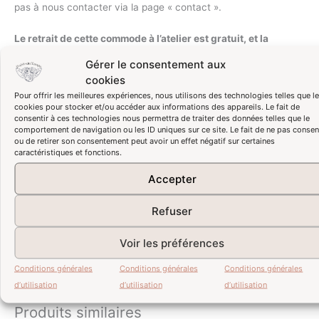
pas à nous contacter via la page « contact ».
Le retrait de cette commode à l’atelier est gratuit, et la
livraison à Bordeaux et dans les communes attenantes est
Gérer le consentement aux
offerte.
cookies
Pour offrir les meilleures expériences, nous utilisons des technologies telles que l
Le tarif de livraison (au pied du véhicule) par notre
cookies pour stocker et/ou accéder aux informations des appareils. Le fait de
transporteur de confiance en Ile de France, sur l’axe
consentir à ces technologies nous permettra de traiter des données telles que le
comportement de navigation ou les ID uniques sur ce site. Le fait de ne pas consen
Bordeaux/Paris ou sur l’axe Bordeaux/Toulouse est à 48 €, à
ou de retirer son consentement peut avoir un effet négatif sur certaines
lui régler directement (
choisir « retrait à l’atelier » lors de
caractéristiques et fonctions.
votre commande, puis m’écrire afin de m’indiquer que vous
Accepter
souhaitez une livraison – je m’occuperai de la mise en
relation
).
Refuser
Pour une livraison partout ailleurs, merci de me contacter
Voir les préférences
directement via la page « contact » en mentionnant votre
code postal, afin qu’un devis puisse vous être communiqué.
Conditions générales
Conditions générales
Conditions générales
d’utilisation
d’utilisation
d’utilisation
Produits similaires