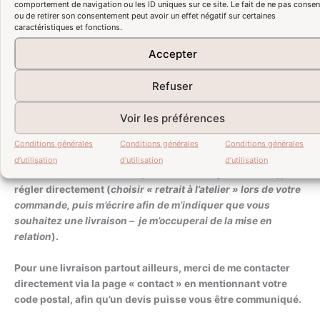
comportement de navigation ou les ID uniques sur ce site. Le fait de ne pas consen
ou de retirer son consentement peut avoir un effet négatif sur certaines
Largeur 55,7 cm / profondeur 44,7 cm / hauteur 80 cm.
caractéristiques et fonctions.
Pour plus de renseignements ou de photographies, n’hésitez
Accepter
pas à me contacter via la page « contact ».
Refuser
Le retrait de ce confiturier à l’atelier est gratuit, et la livraison
à Bordeaux et dans les communes attenantes est offerte.
Voir les préférences
Le tarif de livraison expresse (au pied du véhicule) par notre
Conditions générales
Conditions générales
Conditions générales
transporteur de confiance en Ile de France ou sur l’axe
d’utilisation
d’utilisation
d’utilisation
Bordeaux/Paris est à 48 € (un aller-retour par semaine), à lui
régler directement (
choisir « retrait à l’atelier » lors de votre
commande, puis m’écrire afin de m’indiquer que vous
souhaitez une livraison – je m’occuperai de la mise en
relation
).
Pour une livraison partout ailleurs, merci de me contacter
directement via la page « contact » en mentionnant votre
code postal, afin qu’un devis puisse vous être communiqué.