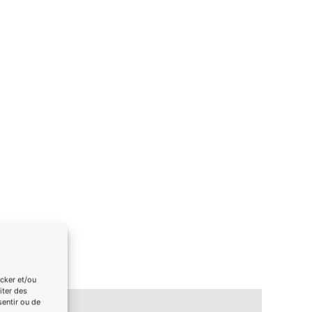
ocker et/ou
iter des
sentir ou de