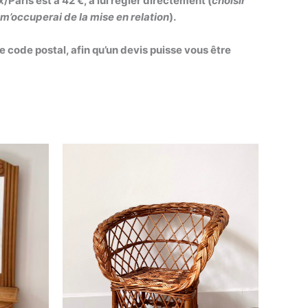
/Paris est à 42 €, à lui régler directement (
choisir
e m’occuperai de la mise en relation
).
 code postal, afin qu’un devis puisse vous être