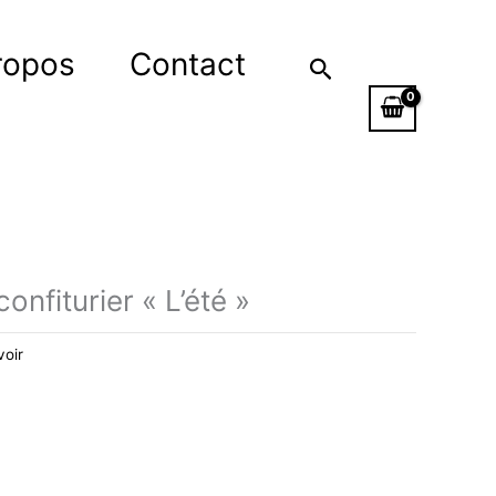
ropos
Contact
Rechercher
nfiturier « L’été »
voir