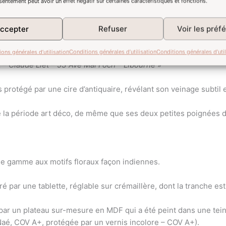
sentement peut avoir un effet négatif sur certaines caractéristiques et fonctions.
ccepter
Refuser
Voir les préf
e de noyer.
ions générales d’utilisation
Conditions générales d’utilisation
Conditions générales d’util
 – Claude Liet – 53 Ave Mal Foch – Libourne
»
protégé par une cire d’antiquaire, révélant son veinage subtil e
e la période art déco, de même que ses deux petites poignées d’
t de gamme aux motifs floraux façon indiennes.
é par une tablette, réglable sur crémaillère, dont la tranche est
par un plateau sur-mesure en MDF qui a été peint dans une teint
aé, COV A+, protégée par un vernis incolore – COV A+).