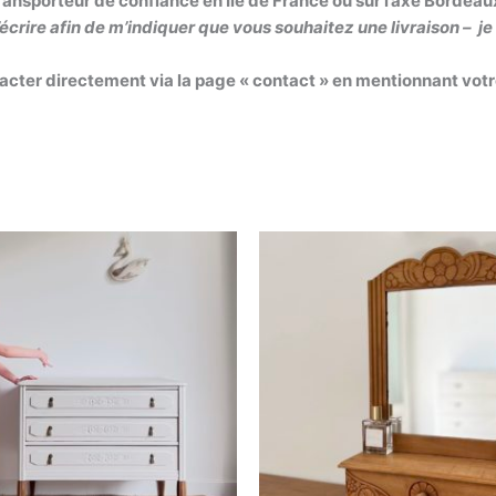
transporteur de confiance en Ile de France ou sur l’axe Bordeaux
m’écrire afin de m’indiquer que vous souhaitez une livraison – j
tacter directement via la page « contact » en mentionnant votre