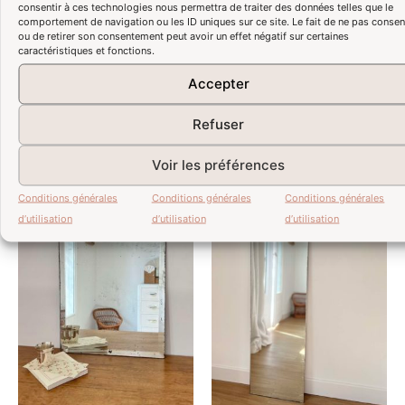
– je m’occuperai de la mise en relation
).
consentir à ces technologies nous permettra de traiter des données telles que le
comportement de navigation ou les ID uniques sur ce site. Le fait de ne pas consen
ou de retirer son consentement peut avoir un effet négatif sur certaines
Pour une livraison partout ailleurs, merci de me contacter
caractéristiques et fonctions.
directement via la page « contact » en mentionnant votre
code postal, afin qu’un devis puisse vous être communiqué.
Accepter
Refuser
Produits similaires
Voir les préférences
Conditions générales
Conditions générales
Conditions générales
d’utilisation
d’utilisation
d’utilisation