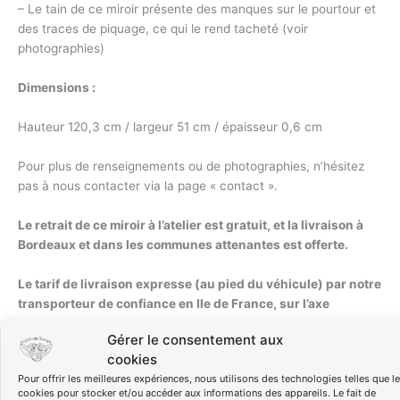
– Le tain de ce miroir présente des manques sur le pourtour et
des traces de piquage, ce qui le rend tacheté (voir
photographies)
Dimensions :
Hauteur 120,3 cm / largeur 51 cm / épaisseur 0,6 cm
Pour plus de renseignements ou de photographies, n’hésitez
pas à nous contacter via la page « contact ».
Le retrait de ce miroir à l’atelier est gratuit, et la livraison à
Bordeaux et dans les communes attenantes est offerte.
Le tarif de livraison expresse (au pied du véhicule) par notre
transporteur de confiance en Ile de France, sur l’axe
Bordeaux/Paris ou sur l’axe Bordeaux/Toulouse est à 42 €
Gérer le consentement aux
(un aller-retour par semaine), à lui régler directement
cookies
(
choisir « retrait à l’atelier » lors de votre commande, puis
Pour offrir les meilleures expériences, nous utilisons des technologies telles que l
m’écrire afin de m’indiquer que vous souhaitez une livraison
cookies pour stocker et/ou accéder aux informations des appareils. Le fait de