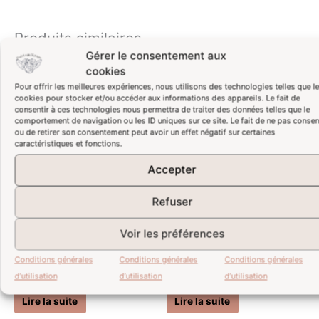
Produits similaires
Gérer le consentement aux
cookies
Pour offrir les meilleures expériences, nous utilisons des technologies telles que l
cookies pour stocker et/ou accéder aux informations des appareils. Le fait de
consentir à ces technologies nous permettra de traiter des données telles que le
comportement de navigation ou les ID uniques sur ce site. Le fait de ne pas consen
ou de retirer son consentement peut avoir un effet négatif sur certaines
caractéristiques et fonctions.
Accepter
Refuser
Voir les préférences
ADOPTÉ – Le fauteuil
ADOPTÉ – L’iconique fauteuil
Conditions générales
Conditions générales
Conditions générales
d’instituteur miniature
d’écolier Mullca 300
d’utilisation
d’utilisation
d’utilisation
Lire la suite
Lire la suite