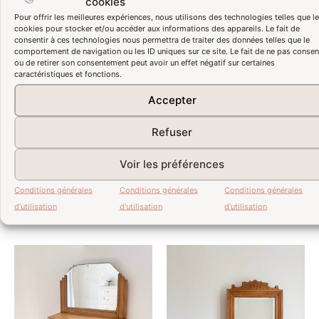
cookies
Pour offrir les meilleures expériences, nous utilisons des technologies telles que l
cookies pour stocker et/ou accéder aux informations des appareils. Le fait de
consentir à ces technologies nous permettra de traiter des données telles que le
comportement de navigation ou les ID uniques sur ce site. Le fait de ne pas consen
ou de retirer son consentement peut avoir un effet négatif sur certaines
caractéristiques et fonctions.
Accepter
Refuser
ADOPTÉE – La coiffeuse
ADOPTÉE – La coiffeuse
Voir les préférences
« Éloge de l’oranger »
« Fleurs d’aurore »
Conditions générales
Conditions générales
Conditions générales
Lire la suite
Lire la suite
d’utilisation
d’utilisation
d’utilisation